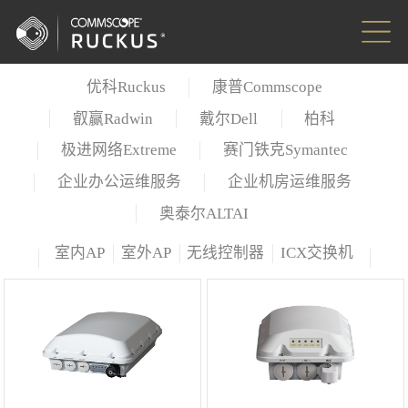
优科Ruckus
康普Commscope
叡赢Radwin
戴尔Dell
柏科
极进网络Extreme
赛门铁克Symantec
企业办公运维服务
企业机房运维服务
奥泰尔ALTAI
室内AP
室外AP
无线控制器
ICX交换机
室内楼宇配线光缆
室内&室外通用光缆
室外全干式光缆
室外复合光缆
5E类线缆
6类线缆
7A/7类线缆
6类线缆
6A类线缆