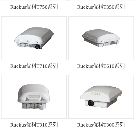
光缆
光纤配线架产品系列
Ruckus优科T750系列
Ruckus优科T350系列
铜缆产品
光纤产品
点对点网桥
点对多点网桥
云魔盒
交换机
Ruckus优科T710系列
Ruckus优科T610系列
室外AP
室内AP
AP/网桥/CPE/中继
接入点
Super WiFi 基站
网络管理和服务
Ruckus优科T310系列
Ruckus优科T300系列