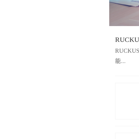
RUCKU
能...
MORE >